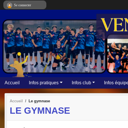
Panneau de gestion des cookies
Se connecter
Accueil
Infos pratiques
Infos club
Infos équip
Accueil
Le gymnase
LE GYMNASE