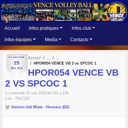
Panneau de gestion des cookies
Accueil
Infos pratiques
Infos club
Infos équipes
Media
Contacts
Le
mercredi
Accueil
25
HPOR054 VENCE VB 2 vs SPCOC 1
MAI
2016
HPOR054 VENCE VB
2 VS SPCOC 1
Le
mercredi
25
mai
2016
de 21h à 23h
Lieu :
FALCOZ
Seniors 6x6 Mixte - Honneur (D2)