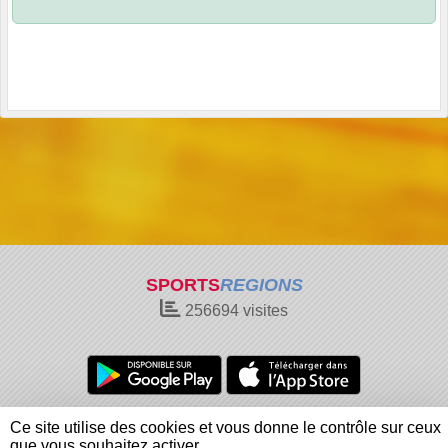
SPORTS
REGIONS
256694
visites
Charte cookies
Gestion des cookies
Ce site utilise des cookies et vous donne le contrôle sur ceux
Informations légales
Signaler un contenu inapproprié
que vous souhaitez activer