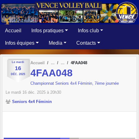
Panneau de gestion des cookies
Accueil
Infos pratiques
Infos club
Infos équipes
Media
Contacts
Le
mardi
Accueil
4FAA048
16
4FAA048
DÉC.
2025
Championnat Seniors 4x4 Féminin, 7ème journée
Le
mardi
16
déc.
2025
à 20h30
Seniors 4x4 Féminin