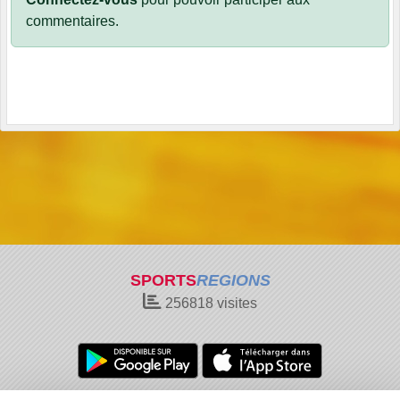
commentaires.
SPORTS
REGIONS
256818
visites