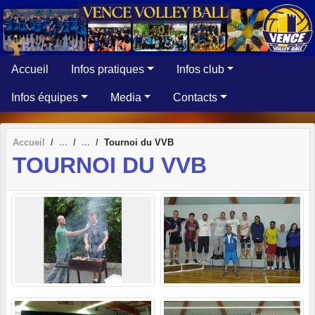
Panneau de gestion des cookies
Accueil
Infos pratiques
Infos club
Infos équipes
Media
Contacts
Accueil
Tournoi du VVB
TOURNOI DU VVB