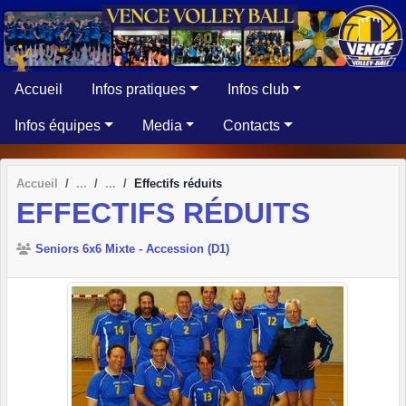
Panneau de gestion des cookies
Accueil
Infos pratiques
Infos club
Infos équipes
Media
Contacts
Accueil
Effectifs réduits
EFFECTIFS RÉDUITS
Seniors 6x6 Mixte - Accession (D1)