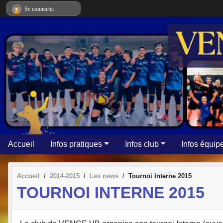
Panneau de gestion des cookies
Se connecter
Accueil
Infos pratiques
Infos club
Infos équip
Accueil
2014-2015
Les news
Tournoi Interne 2015
TOURNOI INTERNE 2015